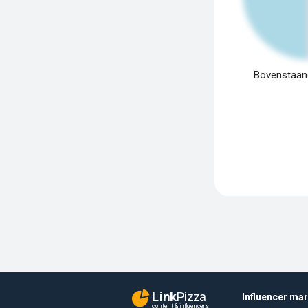
Bovenstaand
Link
Pizza
Influencer ma
content & influencers