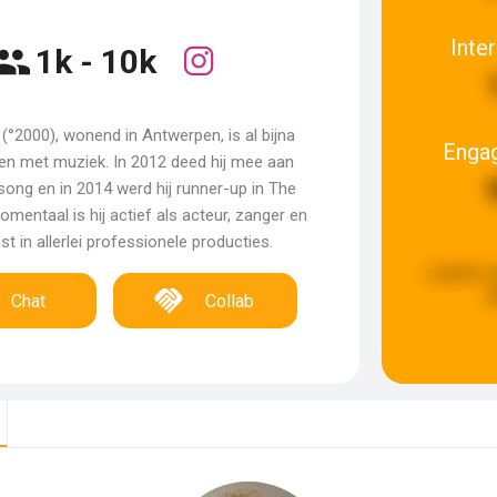
Inte
1k - 10k
(°2000), wonend in Antwerpen, is al bijna
Enga
even met muziek. In 2012 deed hij mee aan
song en in 2014 werd hij runner-up in The
omentaal is hij actief als acteur, zanger en
t in allerlei professionele producties.
Laatste 
g
Chat
Collab