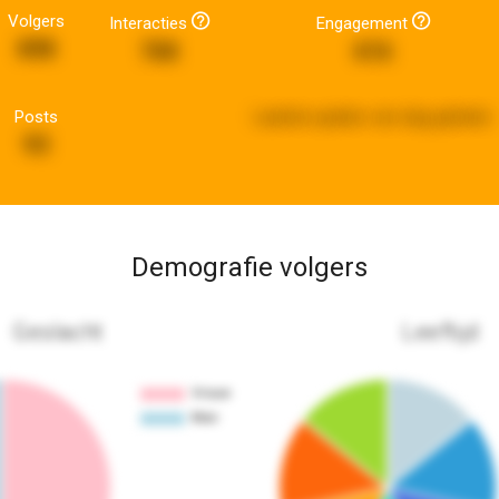
Volgers
Interacties
Engagement
898
768
616
Posts
Laatste update:
een dag geleden
93
Demografie volgers
Geslacht
Leeftijd