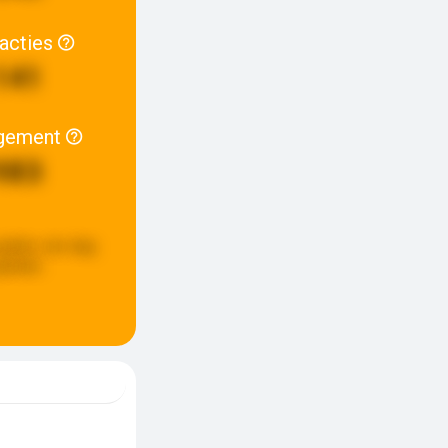
racties
141
gement
983
update:
een dag
eleden