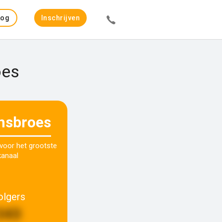
Log
Inschrijven
in
oes
nsbroes
 voor het grootste
kanaal
olgers
343