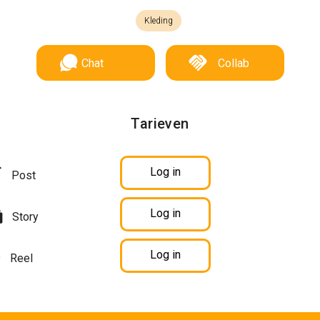
Kleding
Chat
Collab
Tarieven
Log in
Post
Log in
Story
Log in
Reel