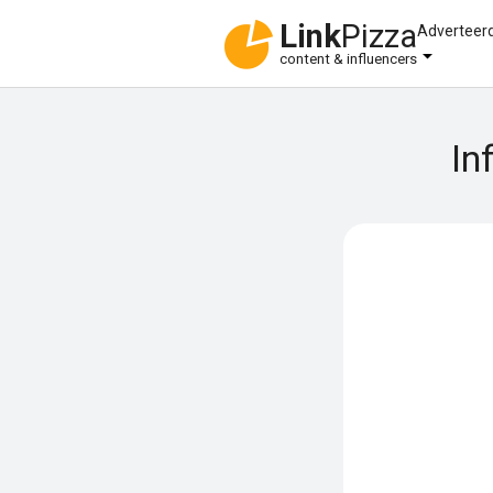
Link
Pizza
Adverteer
content & influencers
In