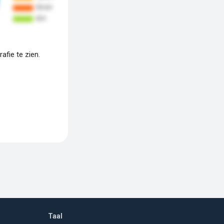
fie te zien.
Taal