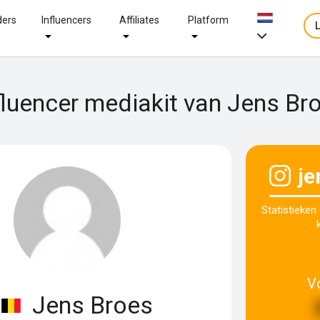
ders
Influencers
Affiliates
Platform
fluencer mediakit van Jens Br
je
Statistieken
V
Jens Broes