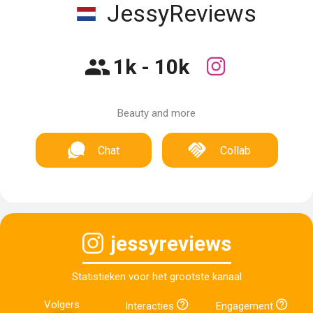
JessyReviews
1k - 10k
Beauty and more
Chat
Collab
jessyreviews
Statistieken voor het grootste kanaal
Volgers
Interacties
Engagement