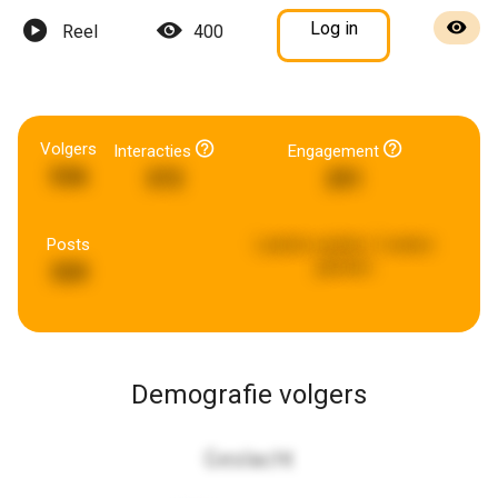
Log in
Reel
400
Volgers
Interacties
Engagement
536
372
251
Posts
Laatste update:
2 weken
geleden
320
Demografie volgers
Geslacht