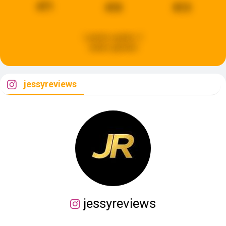
471
410
813
Laatste update:
2
weken geleden
jessyreviews
jessyreviews