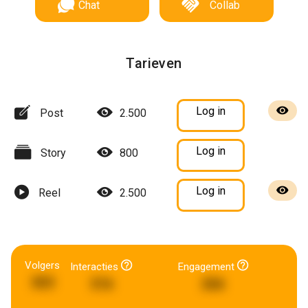
Chat
Collab
Tarieven
Log in
Post
2.500
Log in
Story
800
Log in
Reel
2.500
Volgers
Interacties
Engagement
303
316
266