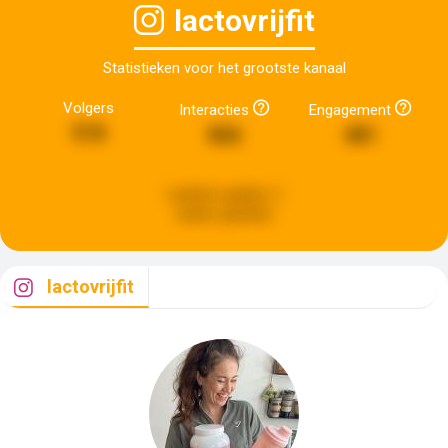
lactovrijfit
Statistieken voor het grootste kanaal
Volgers
Interacties
Engagement
518
866
481
Laatste update:
2
weken geleden
lactovrijfit