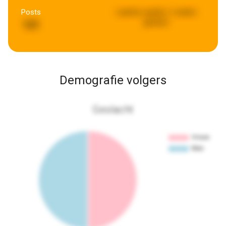
Posts
Laatste update:
2 weken
geleden
121
Demografie volgers
Geslacht