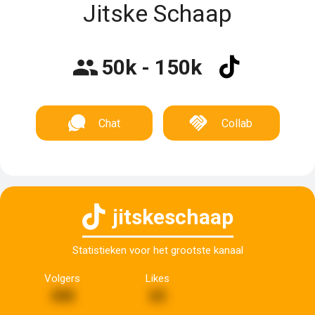
Jitske Schaap
50k - 150k
Chat
Collab
jitskeschaap
Statistieken voor het grootste kanaal
Volgers
Likes
498
65