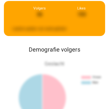
Volgers
Likes
36
193
Laatste update:
een week geleden
Demografie volgers
Geslacht