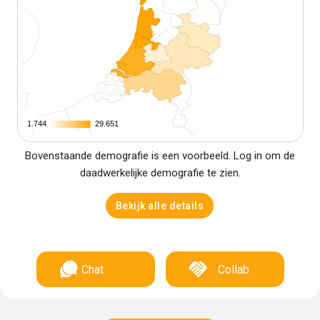
1.744
1.744
29.651
29.651
Bovenstaande demografie is een voorbeeld. Log in om de
daadwerkelijke demografie te zien.
Bekijk alle details
Chat
Collab