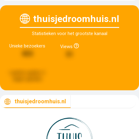
thuisjedroomhuis.nl
Statistieken voor het grootste kanaal
Unieke bezoekers
Views
853
51
Laatste update:
6
dagen geleden
thuisjedroomhuis.nl