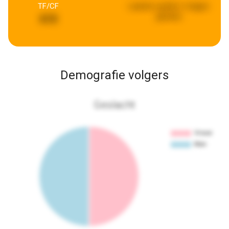
TF/CF
Laatste update:
6 dagen
geleden
610
Demografie volgers
Geslacht