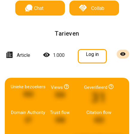
Chat
Collab
Tarieven
Log in
Article
1.000
Unieke bezoekers
Views
Geverifieerd
31
552
526
Domain Authority
Trust flow
Citation flow
27
346
422