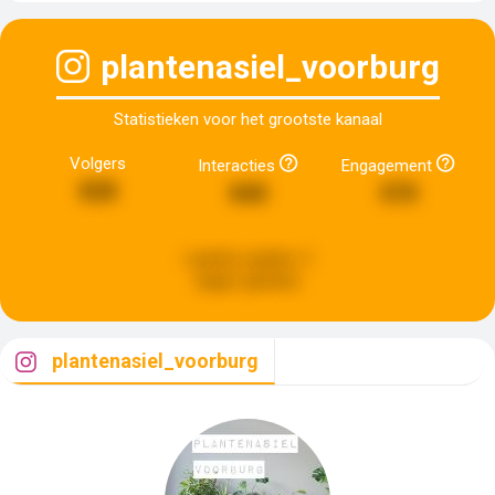
plantenasiel_voorburg
Statistieken voor het grootste kanaal
Volgers
Interacties
Engagement
828
840
570
Laatste update:
5
dagen geleden
plantenasiel_voorburg