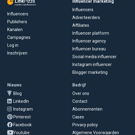
Link
Pizza
Influencer marketing
content & influencers
Influencers
Influencers
Adverteerders
Publishers
Affiliates
Kanalen
Influencer platform
Campagnes
Influencer agency
Log in
Influencer bureau
Inschrijven
Social media influencer
Instagram influencer
Blogger marketing
Nieuws
Bedrijf
Blog
Over ons
LinkedIn
Contact
Instagram
Abonnementen
Pinterest
Cases
Facebook
Privacy policy
Youtube
Algemene Voorwaarden