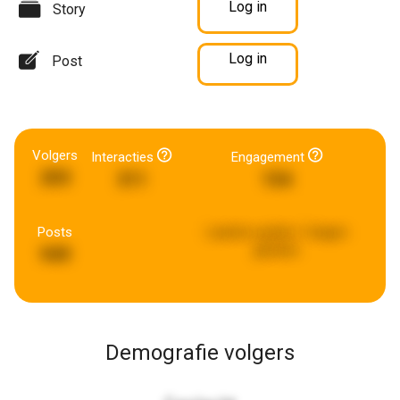
Log in
Story
Log in
Post
Volgers
Interacties
Engagement
203
311
154
Posts
Laatste update:
5 dagen
geleden
949
Demografie volgers