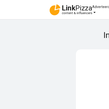
Link
Pizza
Adverteer
content & influencers
I