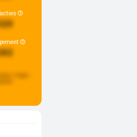
racties
520
gement
302
update:
5 dagen
eleden