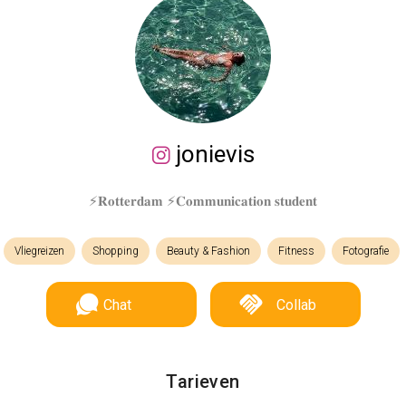
jonievis
⚡️𝐑𝐨𝐭𝐭𝐞𝐫𝐝𝐚𝐦 ⚡️𝐂𝐨𝐦𝐦𝐮𝐧𝐢𝐜𝐚𝐭𝐢𝐨𝐧 𝐬𝐭𝐮𝐝𝐞𝐧𝐭
Vliegreizen
Shopping
Beauty & Fashion
Fitness
Fotografie
Chat
Collab
Tarieven