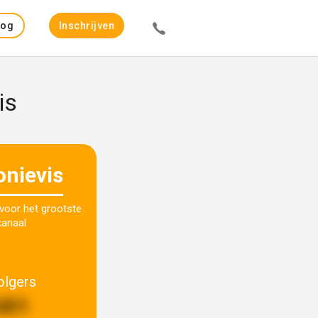
Log
Inschrijven
in
is
onievis
 voor het grootste
kanaal
olgers
401