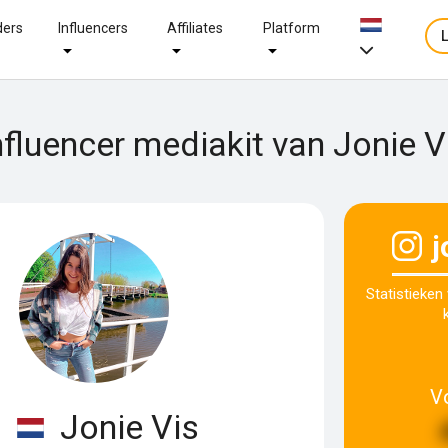
ders
Influencers
Affiliates
Platform
nfluencer mediakit van Jonie V
j
Statistieken
V
Jonie Vis