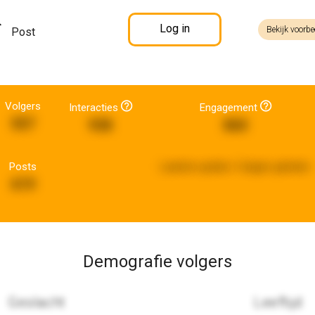
Log in
Bekijk voorbe
Post
Volgers
Interacties
Engagement
557
938
860
Posts
Laatste update:
5 dagen geleden
619
Demografie volgers
Geslacht
Leeftijd