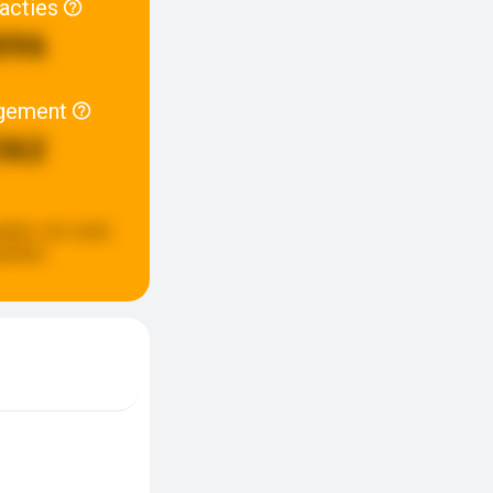
racties
896
gement
562
pdate:
een week
eleden