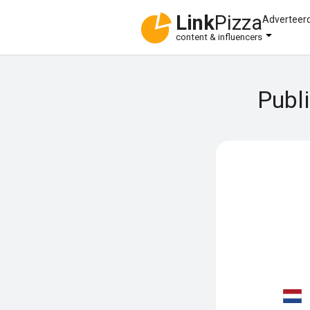
Link
Pizza
Adverteer
content & influencers
Publ