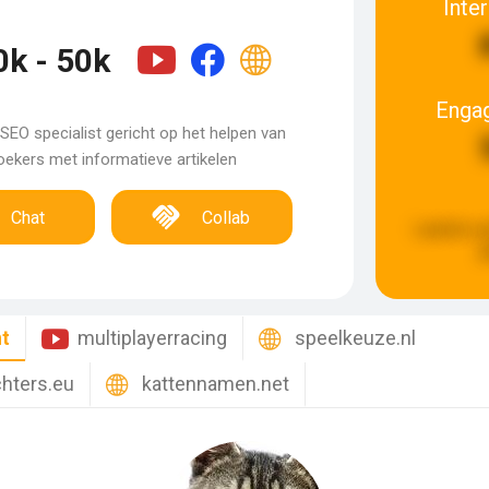
Inte
0k - 50k
Enga
SEO specialist gericht op het helpen van
ekers met informatieve artikelen
Chat
Collab
Laatste u
g
nt
multiplayerracing
speelkeuze.nl
hters.eu
kattennamen.net