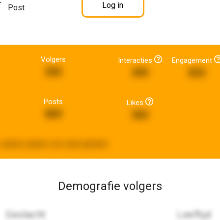
Log in
Post
Volgers
Interacties
Engagement
202
399
833
Posts
Likes
809
303
Laatste update:
een week geleden
Demografie volgers
Geslacht
Leeftijd