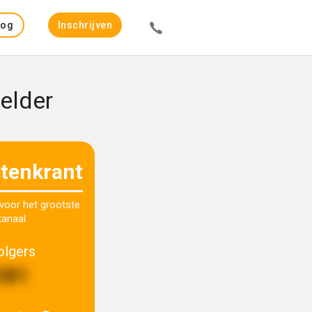
Log
Inschrijven
in
elder
ttenkrant
 voor het grootste
kanaal
olgers
381