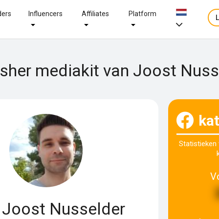
ders
Influencers
Affiliates
Platform
isher mediakit van Joost Nuss
ka
Statistieken
V
Joost Nusselder