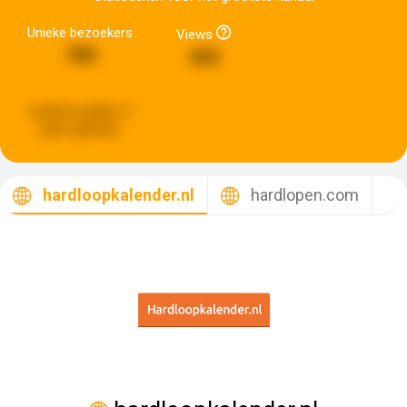
Unieke bezoekers
Views
789
492
Laatste update:
5
jaren geleden
hardloopkalender.nl
hardlopen.com