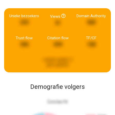
Unieke bezoekers
Domain Authority
Views
333
580
31
Trust flow
Citation flow
TF/CF
396
599
108
Laatste update:
5
jaren geleden
Demografie volgers
Geslacht