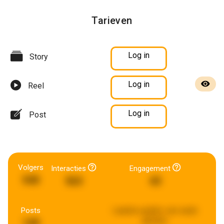
Tarieven
Log in
Story
Log in
Reel
Log in
Post
Volgers
Interacties
Engagement
540
563
43
Posts
Laatste update:
een week
geleden
149