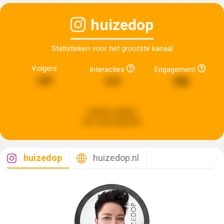
huizedop
Statistieken voor het grootste kanaal
Volgers
Interacties
Engagement
147
177
790
Laatste update:
een week geleden
huizedop
huizedop.nl