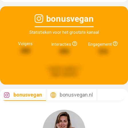
bonusvegan
Statistieken voor het grootste kanaal
Volgers
Interacties
Engagement
350
593
316
Laatste update:
3
dagen geleden
bonusvegan
bonusvegan.nl