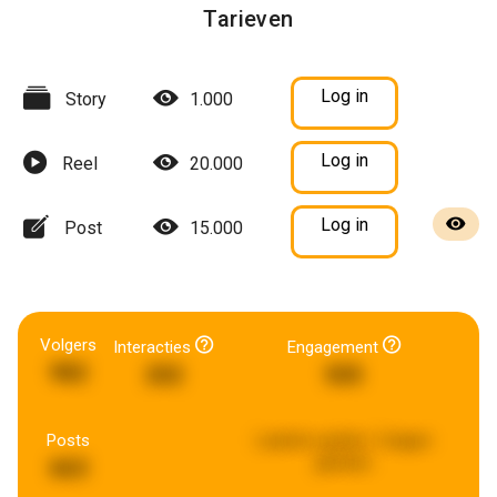
Tarieven
Log in
Story
1.000
Log in
Reel
20.000
Log in
Post
15.000
Volgers
Interacties
Engagement
982
202
505
Posts
Laatste update:
3 dagen
geleden
663