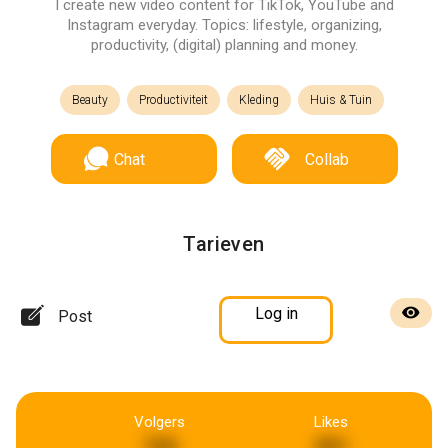
I create new video content for TikTok, YouTube and
Instagram everyday. Topics: lifestyle, organizing,
productivity, (digital) planning and money.
Beauty
Productiviteit
Kleding
Huis & Tuin
Chat
Collab
Tarieven
Log in
Post
Volgers
Likes
720
951