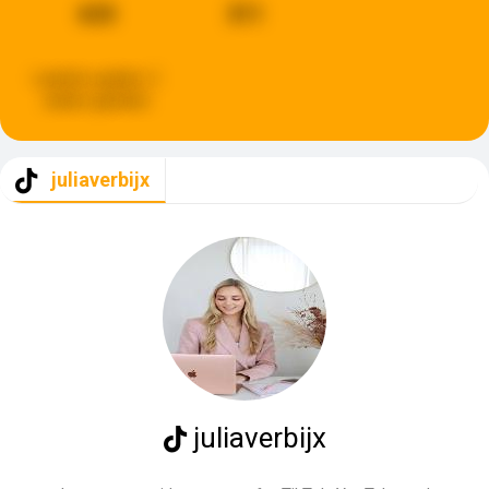
633
311
Laatste update:
2
weken geleden
juliaverbijx
juliaverbijx