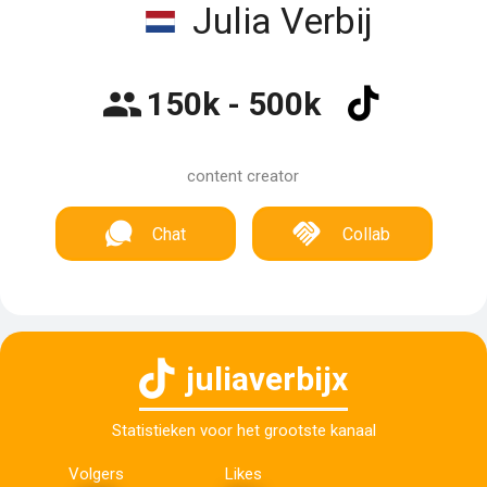
Julia Verbij
150k - 500k
content creator
Chat
Collab
juliaverbijx
Statistieken voor het grootste kanaal
Volgers
Likes