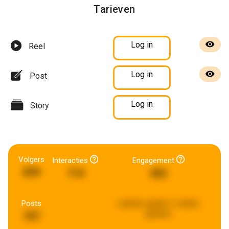
Tarieven
Log in
Reel
Log in
Post
Log in
Story
Volgers
Interacties
Engagement
899
774
382
Posts
Laatste update:
2 weken
geleden
707