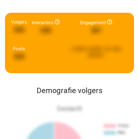
Volgers
Interacties
Engagement
606
658
407
Posts
Laatste update:
een dag
geleden
820
Demografie volgers
Geslacht