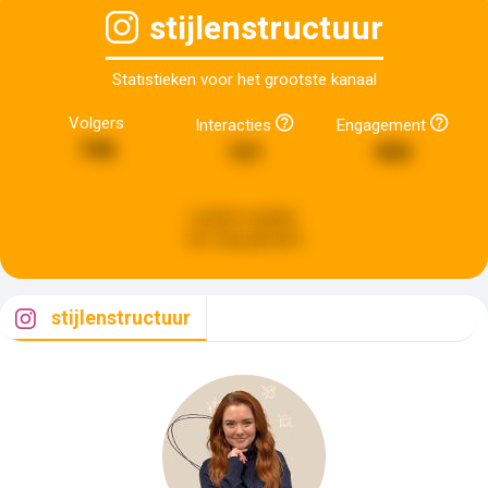
stijlenstructuur
Statistieken voor het grootste kanaal
Volgers
Interacties
Engagement
798
151
900
Laatste update:
een dag geleden
stijlenstructuur