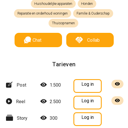
Huishoudelijke apparaten
Honden
Reparatie en onderhoud woningen
Familie & Ouderschap
Thuisopnamen
Chat
Collab
Tarieven
Log in
Post
1.500
Log in
Reel
2.500
Log in
Story
300