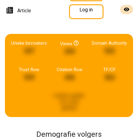
Log in
Article
Unieke bezoekers
Domain Authority
Views
207
552
294
Trust flow
Citation flow
TF/CF
929
436
362
Laatste update:
een week
geleden
Demografie volgers