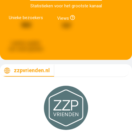
Statistieken voor het grootste kanaal
Unieke bezoekers
Views
583
157
Laatste update:
een week geleden
zzpvrienden.nl