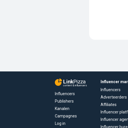
Link
Pizza
Influencer ma
content & influencers
Influencers
Influencers
Adverteerders
Publishers
Affiliates
Kanalen
Influencer pla
Campagnes
Influencer age
Log in
Influencer bur