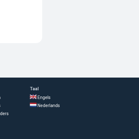
Taal
n
Engels
s
Nederlands
ders