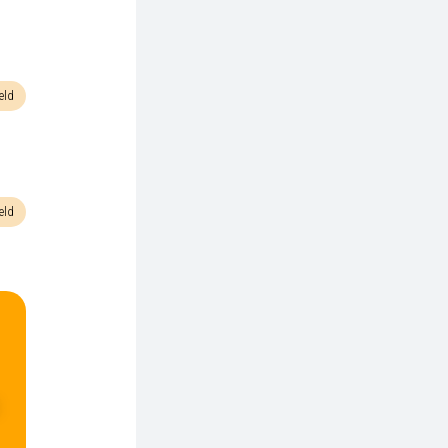
eld
eld