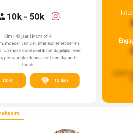
Inte
10k - 50k
Kim | 40 jaar | Mom of 4
Enga
im, moeder van vier, interieurliefhebber en
 Op mijn kanaal deel ik het dagelijks leven
, persoonlijk interieur met een Japandi-
touch.
Laatste u
g
Chat
Collab
ebykim