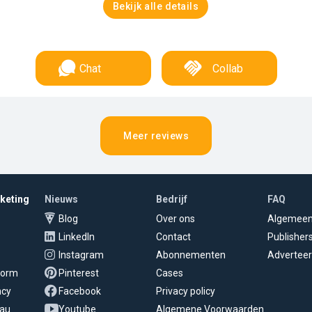
Bekijk alle details
Chat
Collab
Meer reviews
rketing
Nieuws
Bedrijf
FAQ
Blog
Over ons
Algemee
LinkedIn
Contact
Publisher
Instagram
Abonnementen
Adverteer
tform
Pinterest
Cases
ncy
Facebook
Privacy policy
eau
Youtube
Algemene Voorwaarden