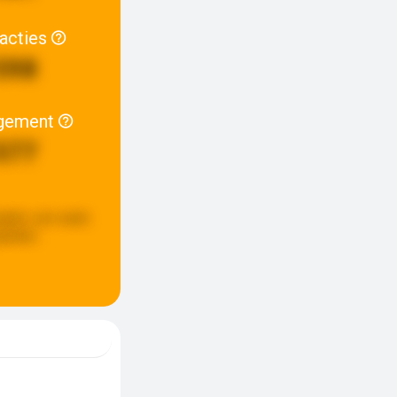
racties
598
gement
577
pdate:
een week
eleden