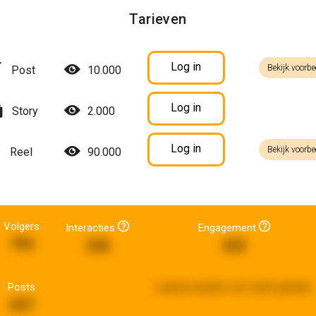
Tarieven
Log in
Bekijk voorbe
Post
10.000
Log in
Story
2.000
Log in
Bekijk voorbe
Reel
90.000
Volgers
Interacties
Engagement
755
226
422
Posts
Laatste update:
een week geleden
637