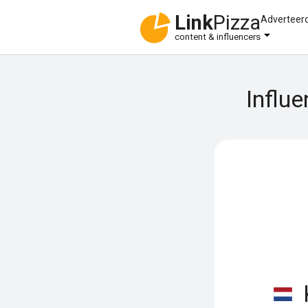
Link
Pizza
Adverteer
content & influencers
Influ