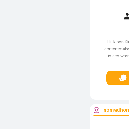
Hi, ik ben K
contentmaker.
in een warm
nomadhom