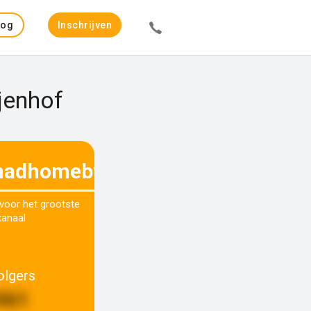
Log
Inschrijven
in
jenhof
adhomebykim
 voor het grootste
kanaal
olgers
961