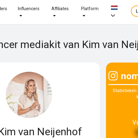
ders
Influencers
Affiliates
Platform
encer mediakit van Kim van Nei
nom
Statistieken
V
Kim van Neijenhof