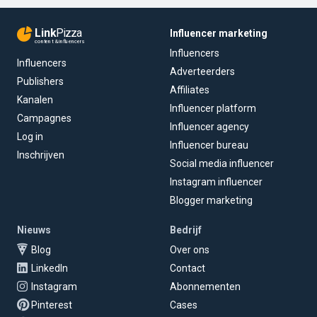
Link
Pizza
Influencer marketing
content & influencers
Influencers
Influencers
Adverteerders
Publishers
Affiliates
Kanalen
Influencer platform
Campagnes
Influencer agency
Log in
Influencer bureau
Inschrijven
Social media influencer
Instagram influencer
Blogger marketing
Nieuws
Bedrijf
Blog
Over ons
LinkedIn
Contact
Instagram
Abonnementen
Pinterest
Cases