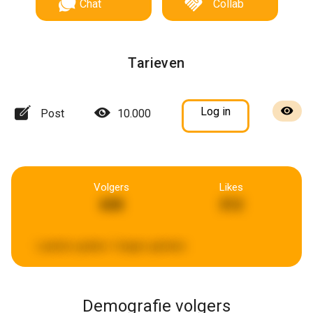
Chat
Collab
Tarieven
Log in
Post
10.000
Volgers
Likes
608
312
Laatste update:
5 dagen geleden
Demografie volgers