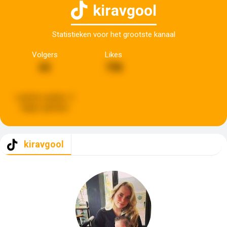
kiravgool
Statistieken voor het grootste kanaal
Volgers
Likes
65
798
Laatste update:
5
dagen geleden
kiravgool