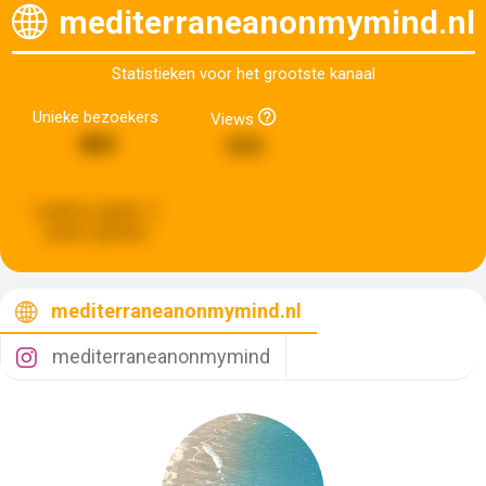
mediterraneanonmymind.nl
Statistieken voor het grootste kanaal
Unieke bezoekers
Views
483
315
Laatste update:
3
weken geleden
mediterraneanonmymind.nl
mediterraneanonmymind