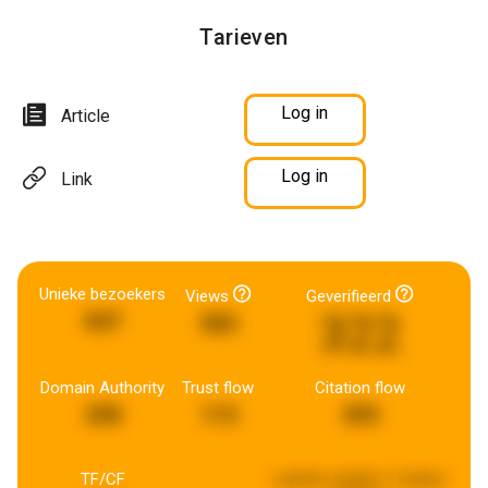
Tarieven
Log in
Article
Log in
Link
Unieke bezoekers
Views
Geverifieerd
322
847
583
Domain Authority
Trust flow
Citation flow
258
113
393
TF/CF
Laatste update:
3 weken