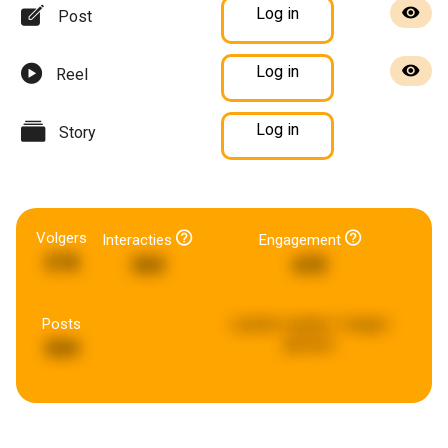
Log in
Post
Log in
Reel
Log in
Story
Volgers
Interacties
Engagement
578
360
635
Posts
Laatste update:
5 dagen
geleden
909