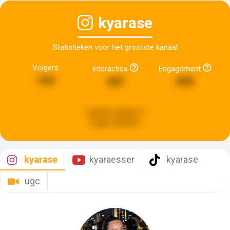
kyarase
Statistieken voor het grootste kanaal
Volgers
Interacties
Engagement
193
447
899
Laatste update:
5
dagen geleden
kyarase
kyaraesser
kyarase
ugc