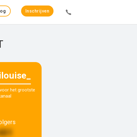
Log
Inschrijven
in
T
ilouise_
 voor het grootste
kanaal
olgers
401