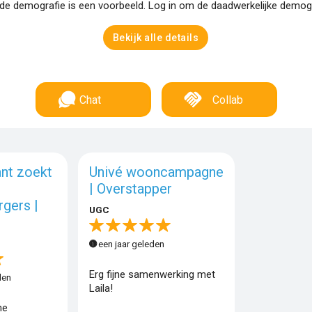
e demografie is een voorbeeld. Log in om de daadwerkelijke demogra
Bekijk alle details
Chat
Collab
nt zoekt
Univé wooncampagne
| Overstapper
gers |
UGC
een jaar geleden
Erg fijne samenwerking met
den
Laila!
ne