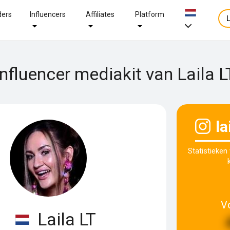
ders
Influencers
Affiliates
Platform
Influencer mediakit van Laila L
la
Statistieken
V
Laila LT