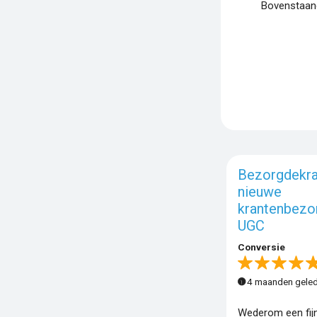
Bovenstaand
Bezorgdekra
nieuwe
krantenbezor
UGC
Conversie
4 maanden gele
Wederom een fij