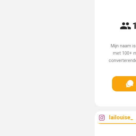
Mijn naam is
met 100+ m
converterend
lailouise_