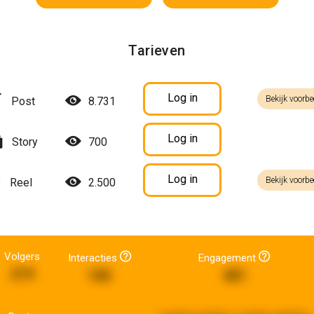
Tarieven
Log in
Bekijk voorbe
Post
8.731
Log in
Story
700
Log in
Bekijk voorbe
Reel
2.500
Volgers
Interacties
Engagement
219
106
481