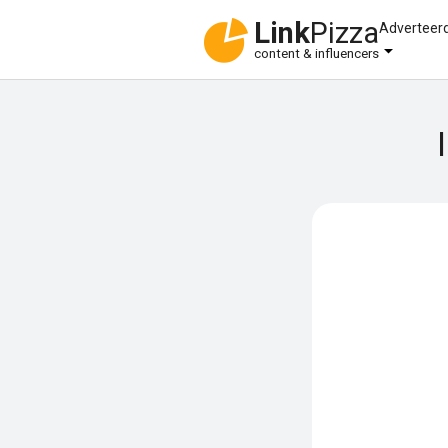
Link
Pizza
Adverteer
content & influencers