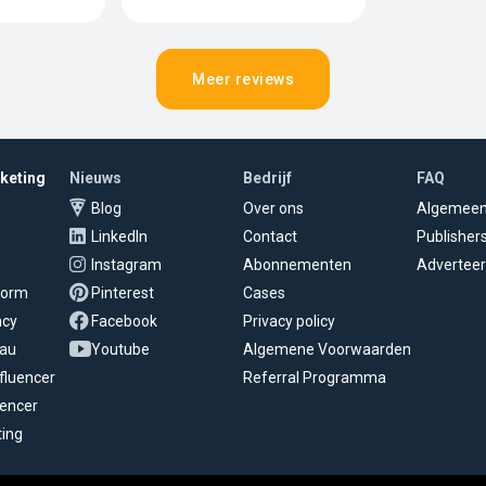
Meer reviews
rketing
Nieuws
Bedrijf
FAQ
Blog
Over ons
Algemee
LinkedIn
Contact
Publisher
Instagram
Abonnementen
Adverteer
tform
Pinterest
Cases
ncy
Facebook
Privacy policy
eau
Youtube
Algemene Voorwaarden
fluencer
Referral Programma
uencer
ting