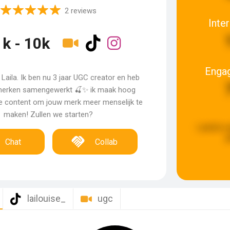
2 reviews
Inte
1k - 10k
Enga
 Laila. Ik ben nu 3 jaar UGC creator en heb
erken samengewerkt 🍒✨ ik maak hoog
e content om jouw merk meer menselijk te
maken! Zullen we starten?
Laatste u
g
Chat
Collab
lailouise_
ugc