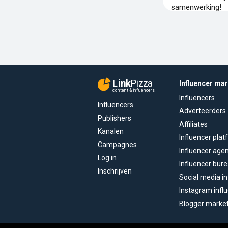
samenwerking!
Link
Pizza
Influencer ma
content & influencers
Influencers
Influencers
Adverteerders
Publishers
Affiliates
Kanalen
Influencer pla
Campagnes
Influencer age
Log in
Influencer bur
Inschrijven
Social media in
Instagram infl
Blogger marke