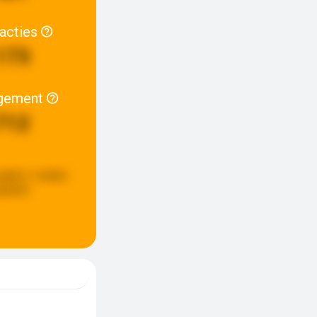
racties
173
gement
712
pdate:
2 weken
eleden