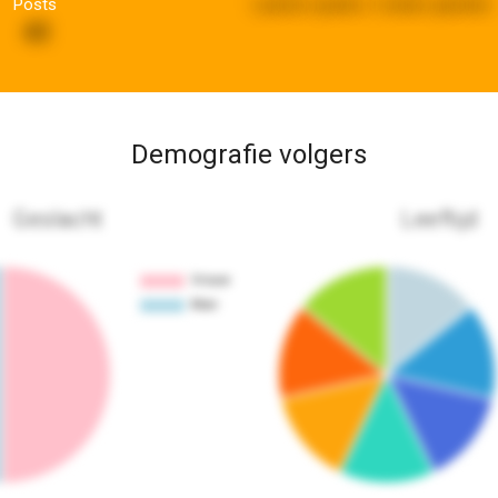
Posts
Laatste update:
2 weken geleden
43
Demografie volgers
Geslacht
Leeftijd