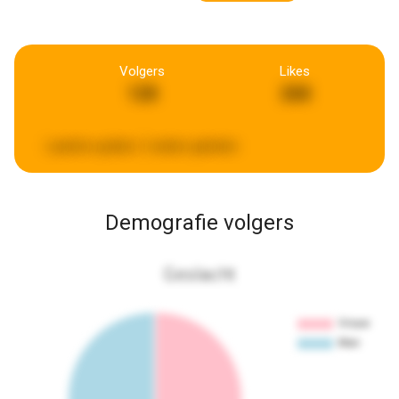
Volgers
Likes
128
268
Laatste update:
2 weken geleden
Demografie volgers
Geslacht