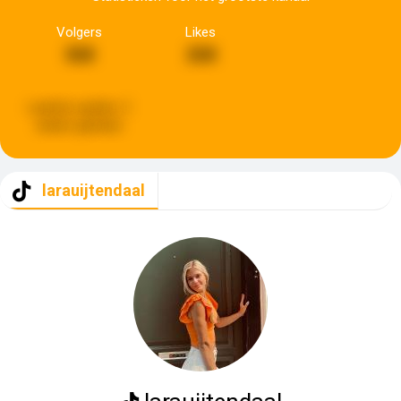
Volgers
Likes
368
268
Laatste update:
2
weken geleden
larauijtendaal