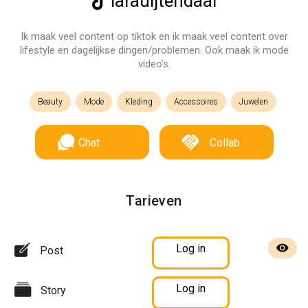
larauijtendaal
Ik maak veel content op tiktok en ik maak veel content over
lifestyle en dagelijkse dingen/problemen. Ook maak ik mode
video’s.
Beauty
Mode
Kleding
Accessoires
Juwelen
Chat
Collab
Tarieven
Log in
Post
Log in
Story