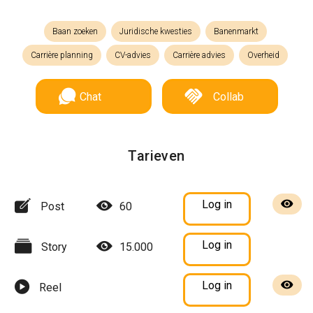
Baan zoeken
Juridische kwesties
Banenmarkt
Carrière planning
CV-advies
Carrière advies
Overheid
Chat
Collab
Tarieven
Log in
Post
60
Log in
Story
15.000
Log in
Reel