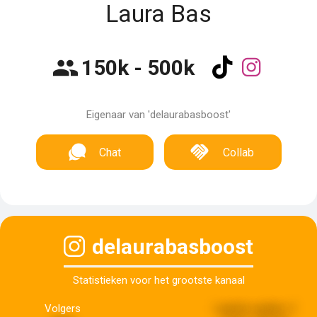
Laura Bas
150k - 500k
Eigenaar van 'delaurabasboost'
Chat
Collab
delaurabasboost
Statistieken voor het grootste kanaal
Volgers
Laatste update:
2