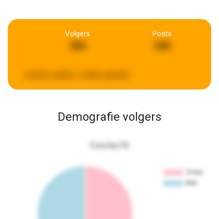
Volgers
Posts
389
398
Laatste update:
2 weken geleden
Demografie volgers
Geslacht