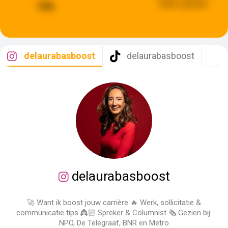
weken geleden
799
delaurabasboost
delaurabasboost
delaurabasboost
🚀 Want ik boost jouw carrière 🔥 Werk, sollicitatie &
communicatie tips 👸🏻 Spreker & Columnist 🗞️ Gezien bij:
NPO, De Telegraaf, BNR en Metro