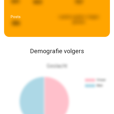
691
663
757
Posts
Laatste update:
6 dagen
geleden
386
Demografie volgers
Geslacht