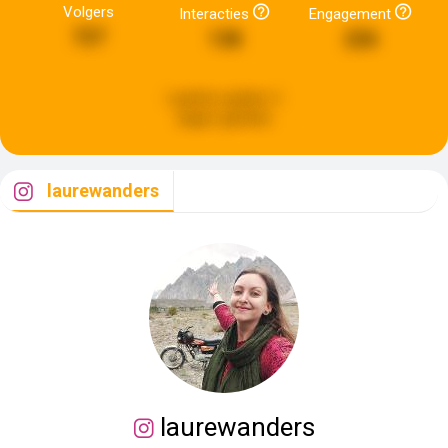
Volgers
Interacties
Engagement
727
138
226
Laatste update:
6
dagen geleden
laurewanders
laurewanders