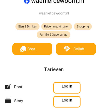
waarliefdewoont.nl
waarliefdewoont.nl
Eten & Drinken
Reizen met kinderen
Shopping
Familie & Ouderschap
Chat
Collab
Tarieven
Log in
Post
Log in
Story