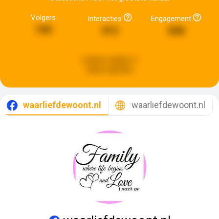
Volgers
Interacties
Engagement
749
913
838
Laatste update:
2
weken geleden
waarliefdewoont.nl
waarliefdewoont.nl