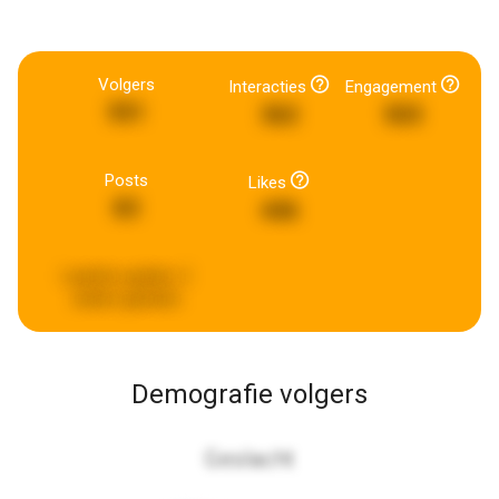
Volgers
Interacties
Engagement
551
362
503
Posts
Likes
83
446
Laatste update:
2
weken geleden
Demografie volgers
Geslacht