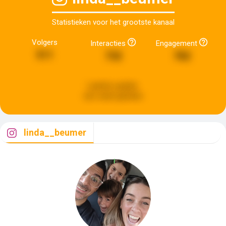
Statistieken voor het grootste kanaal
Volgers
Interacties
Engagement
511
732
782
Laatste update:
een week geleden
linda__beumer