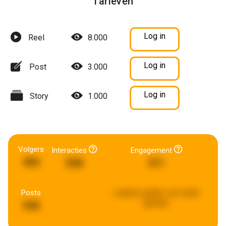
Tarieven
Log in
Reel
8.000
Log in
Post
3.000
Log in
Story
1.000
Volgers
Interacties
Engagement
466
838
311
Posts
Laatste update:
een week
geleden
546