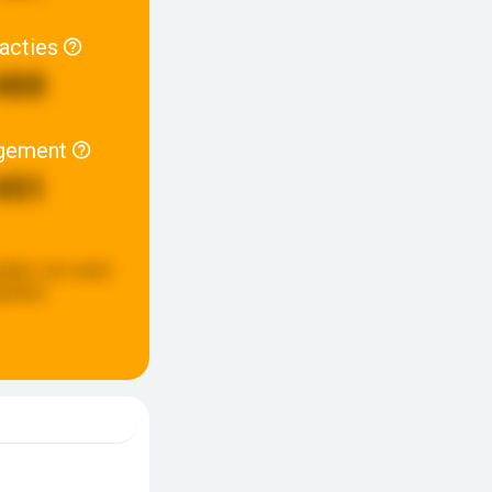
racties
400
gement
451
pdate:
een week
eleden