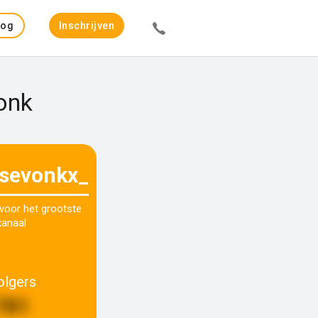
Log
Inschrijven
in
onk
isevonkx_
 voor het grootste
kanaal
olgers
781