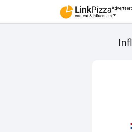
Link
Pizza
Adverteer
content & influencers
In