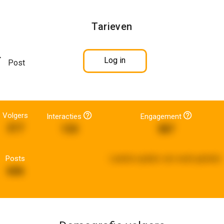
Tarieven
Log in
Post
Volgers
Interacties
Engagement
217
133
387
Posts
Laatste update:
een week geleden
606