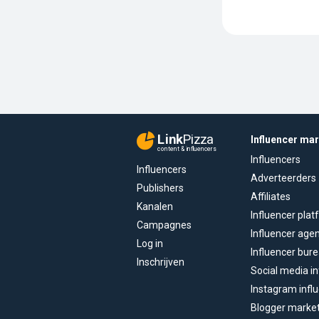
Link
Pizza
Influencer ma
content & influencers
Influencers
Influencers
Adverteerders
Publishers
Affiliates
Kanalen
Influencer pla
Campagnes
Influencer age
Log in
Influencer bur
Inschrijven
Social media in
Instagram infl
Blogger marke