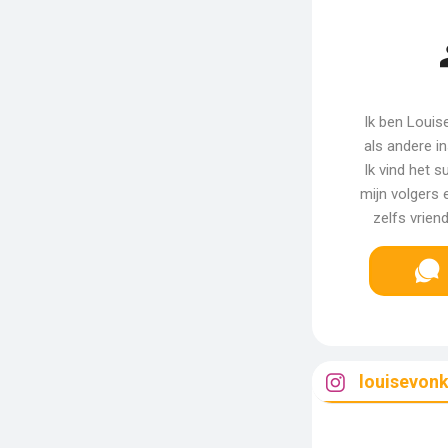
Ik ben Louise
als andere in
Ik vind het s
mijn volgers e
zelfs vrie
louisevon