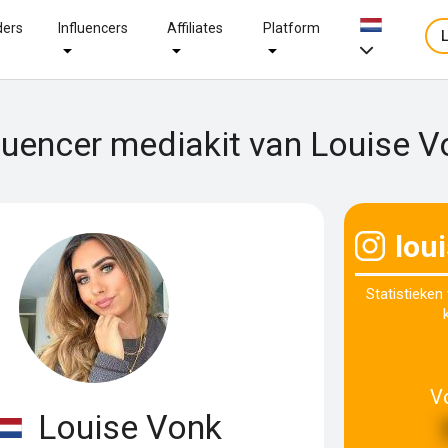
ders
Influencers
Affiliates
Platform
fluencer mediakit van Louise V
lou
Statistieken
V
Louise Vonk