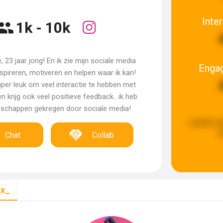
Inte
1k - 10k
, 23 jaar jong! En ik zie mijn sociale media
Enga
spireren, motiveren en helpen waar ik kan!
uper leuk om veel interactie te hebben met
n krijg ook veel positieve feedback.. ik heb
ndschappen gekregen door sociale media!
Laatste u
g
Chat
Collab
kx_