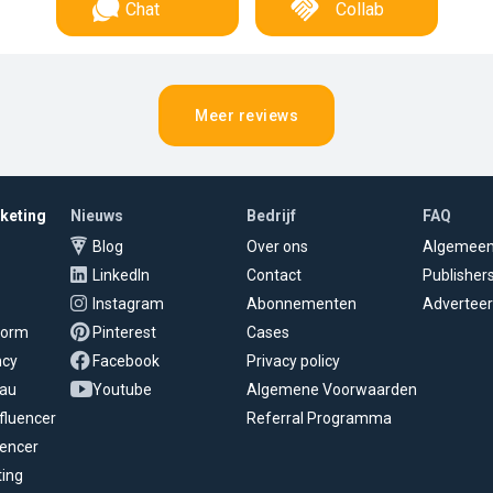
Chat
Collab
Meer reviews
rketing
Nieuws
Bedrijf
FAQ
Blog
Over ons
Algemee
LinkedIn
Contact
Publisher
Instagram
Abonnementen
Adverteer
tform
Pinterest
Cases
ncy
Facebook
Privacy policy
eau
Youtube
Algemene Voorwaarden
fluencer
Referral Programma
uencer
ting