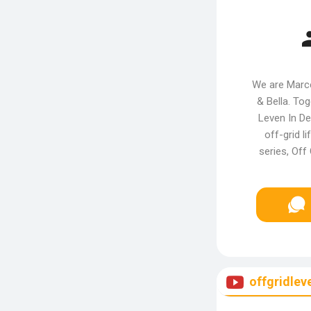
We are Marce
& Bella. To
Leven In D
off-grid l
series, Off
offgridle