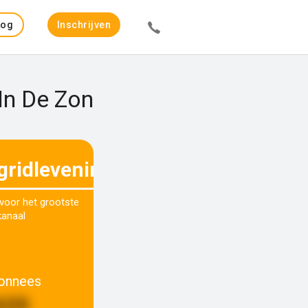
Log
Inschrijven
in
 In De Zon
gridlevenindezon
 voor het grootste
kanaal
onnees
620