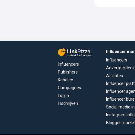
Link
Pizza
Influencer ma
content & influencers
Influencers
Influencers
Adverteerders
Publishers
Affiliates
Kanalen
Influencer pla
Campagnes
Influencer age
Log in
Influencer bur
Inschrijven
Social media in
Instagram infl
Blogger marke