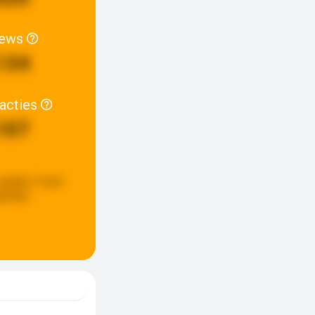
iews
134
racties
107
update:
9 uren
eleden