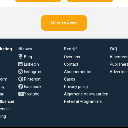
Meer reviews
rketing
Nieuws
Bedrijf
FAQ
Blog
Over ons
Algemee
LinkedIn
Contact
Publisher
Instagram
Abonnementen
Adverteer
tform
Pinterest
Cases
ncy
Facebook
Privacy policy
eau
Youtube
Algemene Voorwaarden
fluencer
Referral Programma
uencer
ting