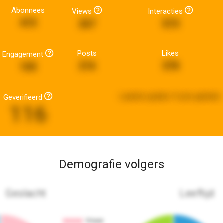
Abonnees
Views
Interacties
415
267
573
Posts
Likes
Engagement
216
378
105
Laatste update:
9 uren geleden
Geverifieerd
116
Demografie volgers
Geslacht
Leeftijd