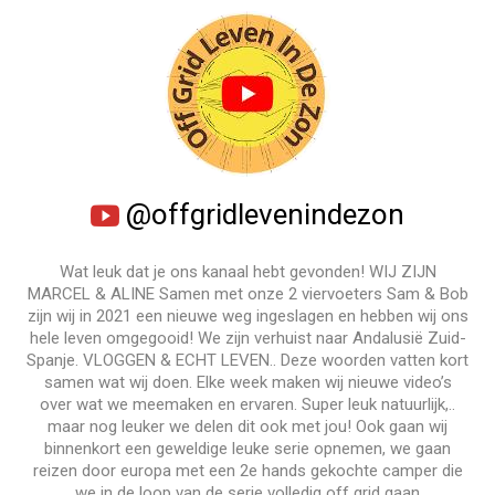
@offgridlevenindezon
Wat leuk dat je ons kanaal hebt gevonden! WIJ ZIJN
MARCEL & ALINE Samen met onze 2 viervoeters Sam & Bob
zijn wij in 2021 een nieuwe weg ingeslagen en hebben wij ons
hele leven omgegooid! We zijn verhuist naar Andalusië Zuid-
Spanje. VLOGGEN & ECHT LEVEN.. Deze woorden vatten kort
samen wat wij doen. Elke week maken wij nieuwe video’s
over wat we meemaken en ervaren. Super leuk natuurlijk,..
maar nog leuker we delen dit ook met jou! Ook gaan wij
binnenkort een geweldige leuke serie opnemen, we gaan
reizen door europa met een 2e hands gekochte camper die
we in de loop van de serie volledig off grid gaan