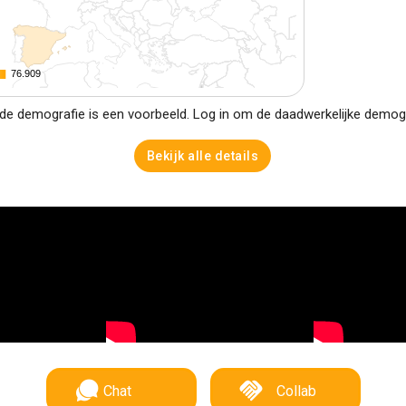
76.909
76.909
e demografie is een voorbeeld. Log in om de daadwerkelijke demogra
Bekijk alle details
Chat
Collab