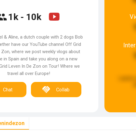
1k - 10k
V
l & Aline, a dutch couple with 2 dogs Bob
Inte
gether have our YouTube channel Off Grid
e Zon, where we post weekly vlogs about
ife in Spain and take you along on a new
 Grid Leven In De Zon on Tour! Where we
travel all over Europe!
Laatste 
g
Chat
Collab
venindezon