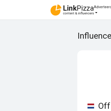
Link
Pizza
Adverteer
content & influencers
Influence
Off