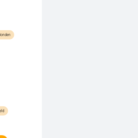
onden
eld