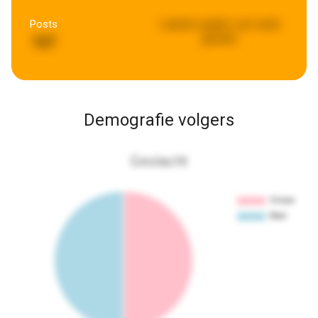
Posts
Laatste update:
een week
geleden
167
Demografie volgers
Geslacht