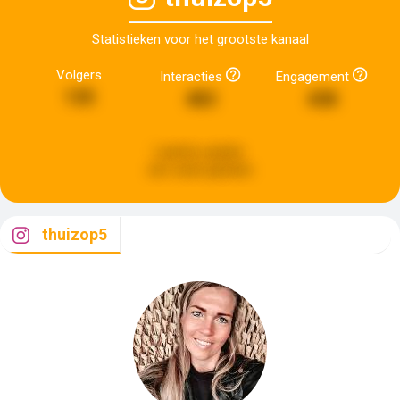
Statistieken voor het grootste kanaal
Volgers
Interacties
Engagement
135
483
438
Laatste update:
een week geleden
thuizop5