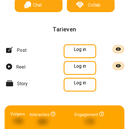
Chat
Collab
Tarieven
Log in
Post
Log in
Reel
Log in
Story
Volgers
Interacties
Engagement
150
283
175