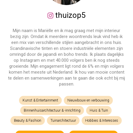
thuizop5
Mijn naam is Mariëlle en ik mag graag met mijn interieur
bezig zijn. Omdat ik meerdere woontrends leuk vind heb ik
een mix van verschillende stijlen aangebracht in ons huis.
Scandinavische tinten en stoere industriële elementen zijn
omringd door de japandi en boho trends. Ik plaats dagelijks
op Instagram en met 40.000 volgers ben ik nog steeds
groeiende. Mijn engagement ligt rond de 6% en mijn volgers
komen het meeste uit Nederland. Ik hou van mooie content
te delen en samenwerkingen aan te gaan die ook echt bij mij
passen.
Kunst & Entertainment
Nieuwbouw en verbouwing
Binnenhuisarchitectuur & -inrichting
Huis & Tuin
Beauty & Fashion
Tuinarchitectuur
Hobbies & Interesses