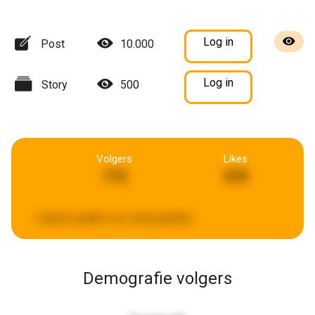
Log in
Post
10.000
Log in
Story
500
Volgers
Likes
772
878
Laatste update:
een week geleden
Demografie volgers