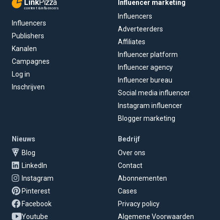
Link
Pizza
Influencer marketing
content & influencers
Influencers
Influencers
Adverteerders
Publishers
Affiliates
Kanalen
Influencer platform
Campagnes
Influencer agency
Log in
Influencer bureau
Inschrijven
Social media influencer
Instagram influencer
Blogger marketing
Nieuws
Bedrijf
Blog
Over ons
LinkedIn
Contact
Instagram
Abonnementen
Pinterest
Cases
Facebook
Privacy policy
Youtube
Algemene Voorwaarden