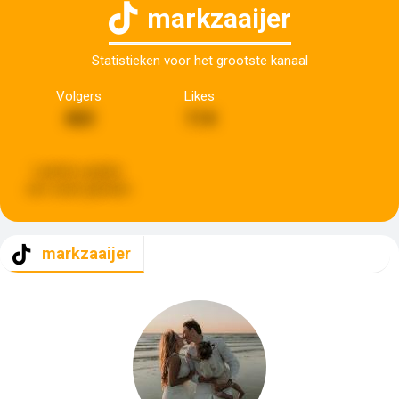
markzaaijer
Statistieken voor het grootste kanaal
Volgers
Likes
460
114
Laatste update:
een week geleden
markzaaijer