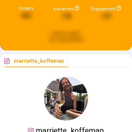
Volgers
Interacties
Engagement
423
178
137
Laatste update:
een week geleden
marriette_koffeman
marriette_koffeman