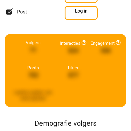
Log in
Post
Volgers
Interacties
Engagement
71
824
506
Posts
Likes
702
877
Laatste update:
een
week geleden
Demografie volgers