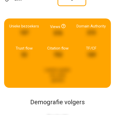
Unieke bezoekers
Domain Authority
Views
107
215
576
Trust flow
Citation flow
TF/CF
52
752
169
Laatste update:
een week
geleden
Demografie volgers