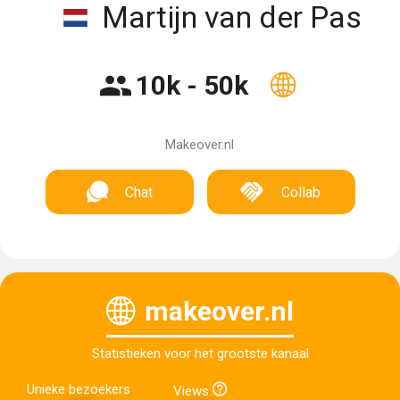
Martijn van der Pas
10k - 50k
Makeover.nl
Chat
Collab
makeover.nl
Statistieken voor het grootste kanaal
Unieke bezoekers
Views