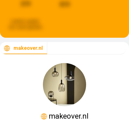
219
819
Laatste update:
een week geleden
makeover.nl
makeover.nl