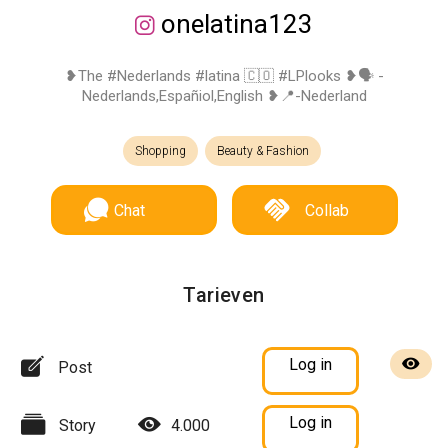
onelatina123
❥The #Nederlands #latina 🇨🇴 #LPlooks ❥🗣 -
Nederlands,Españiol,English ❥📍-Nederland
Shopping
Beauty & Fashion
Chat
Collab
Tarieven
Log in
Post
Log in
Story
4.000