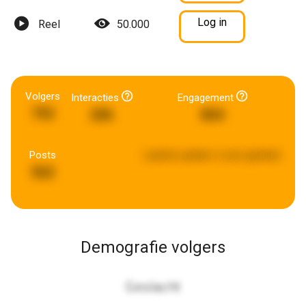
Log in
Reel
50.000
Volgers
Interacties
Engagement
752
206
804
Posts
Laatste update:
6 uren geleden
562
Demografie volgers
Geslacht