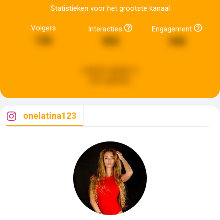
Statistieken voor het grootste kanaal
Volgers
Interacties
Engagement
126
903
946
Laatste update:
6
uren geleden
onelatina123