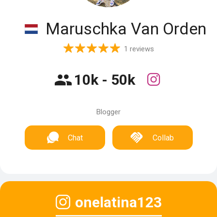
Maruschka Van Orden
1 reviews
10k - 50k
Blogger
Chat
Collab
onelatina123