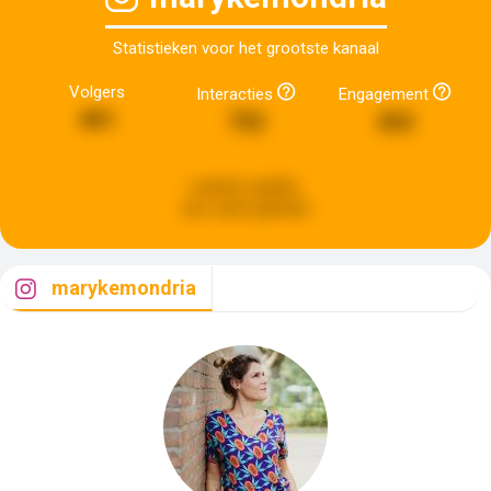
Statistieken voor het grootste kanaal
Volgers
Interacties
Engagement
461
752
262
Laatste update:
een week geleden
marykemondria