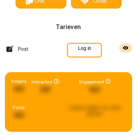
Chat
Collab
Tarieven
Log in
Post
Volgers
Interacties
Engagement
403
259
824
Posts
Laatste update:
een week
geleden
965