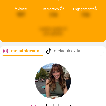
Volgers
Interacties
Engagement
937
174
710
Laatste update:
8
uren geleden
meladolcevita
meladolcevita