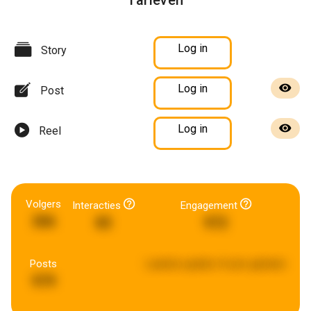
Tarieven
Log in
Story
Log in
Post
Log in
Reel
Volgers
Interacties
Engagement
306
85
972
Posts
Laatste update:
8 uren geleden
979