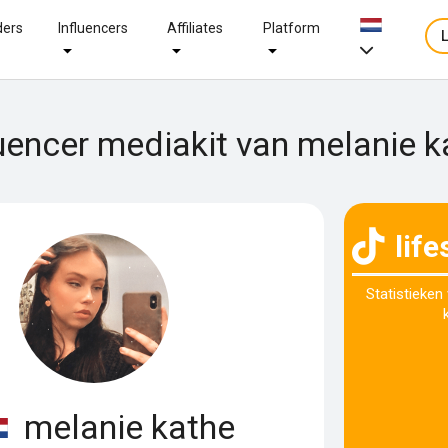
ders
Influencers
Affiliates
Platform
luencer mediakit van melanie k
lif
Statistieken
melanie kathe