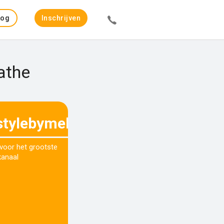
Log
Inschrijven
in
athe
estylebymelaniekathe
 voor het grootste
kanaal