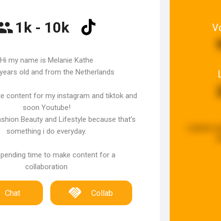
1k - 10k
V
Hi my name is Melanie Kathe
 years old and from the Netherlands
ate content for my instagram and tiktok and
soon Youtube!
ashion Beauty and Lifestyle because that’s
Laatste u
something i do everyday.
g
 spending time to make content for a
collaboration
Chat
Collab