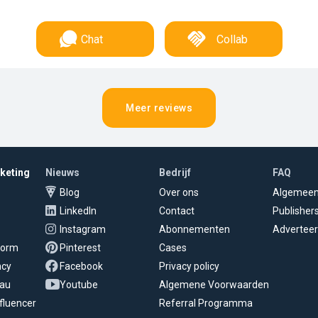
Chat
Collab
Meer reviews
rketing
Nieuws
Bedrijf
FAQ
Blog
Over ons
Algemee
LinkedIn
Contact
Publisher
Instagram
Abonnementen
Adverteer
tform
Pinterest
Cases
ncy
Facebook
Privacy policy
eau
Youtube
Algemene Voorwaarden
fluencer
Referral Programma