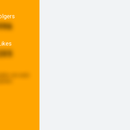
olgers
996
Likes
205
pdate:
een week
eleden