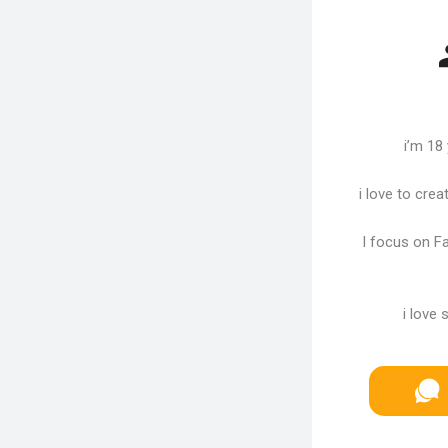
i’m 18
i love to cre
I focus on F
i love