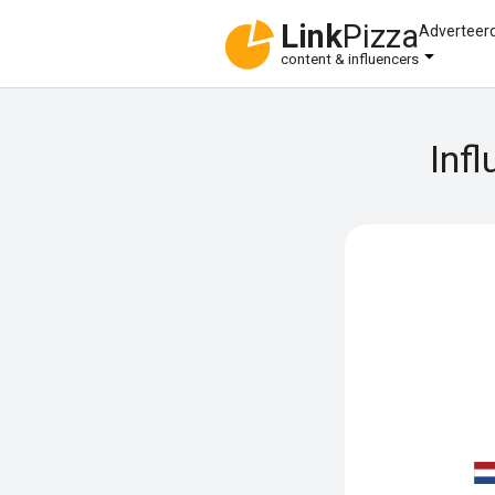
Link
Pizza
Adverteer
content & influencers
Inf