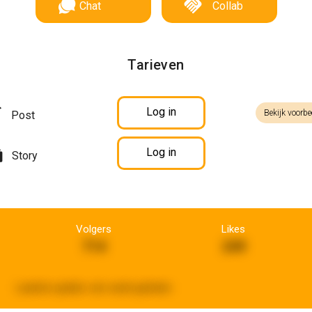
Chat
Collab
Tarieven
Log in
Bekijk voorbe
Post
Log in
Story
Volgers
Likes
714
249
Laatste update:
een week geleden