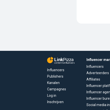
Link
Pizza
Influencer ma
content & influencers
Influencers
Influencers
Adverteerders
Publishers
Affiliates
Kanalen
Influencer pla
Campagnes
Influencer age
Log in
Influencer bur
Inschrijven
Social media in