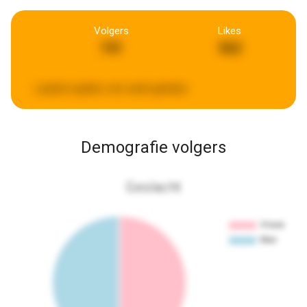
Volgers
Likes
741
562
Laatste update:
een week geleden
Demografie volgers
Geslacht