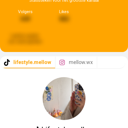
Statistieken voor het grootste kanaal
Volgers
Likes
649
882
Laatste update:
een week geleden
lifestyle.mellow
mellow.wx