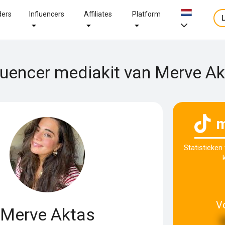
ders
Influencers
Affiliates
Platform
luencer mediakit van Merve A
m
Statistieken
V
Merve Aktas