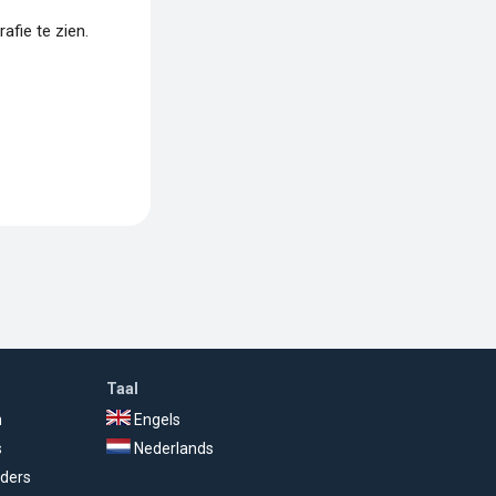
fie te zien.
Taal
n
Engels
s
Nederlands
ders