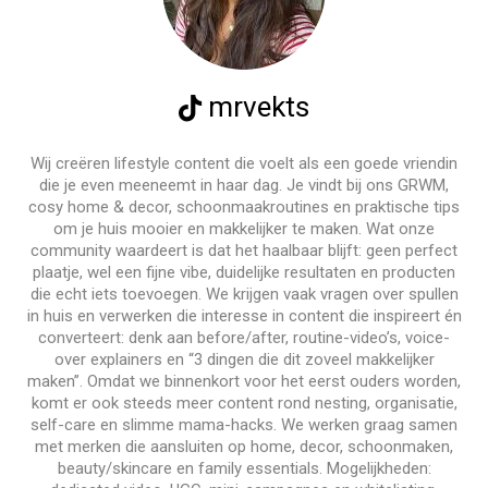
mrvekts
Wij creëren lifestyle content die voelt als een goede vriendin
die je even meeneemt in haar dag. Je vindt bij ons GRWM,
cosy home & decor, schoonmaakroutines en praktische tips
om je huis mooier en makkelijker te maken. Wat onze
community waardeert is dat het haalbaar blijft: geen perfect
plaatje, wel een fijne vibe, duidelijke resultaten en producten
die echt iets toevoegen. We krijgen vaak vragen over spullen
in huis en verwerken die interesse in content die inspireert én
converteert: denk aan before/after, routine-video’s, voice-
over explainers en “3 dingen die dit zoveel makkelijker
maken”. Omdat we binnenkort voor het eerst ouders worden,
komt er ook steeds meer content rond nesting, organisatie,
self-care en slimme mama-hacks. We werken graag samen
met merken die aansluiten op home, decor, schoonmaken,
beauty/skincare en family essentials. Mogelijkheden: