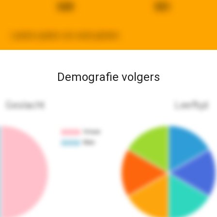
549
551
Laatste update:
een week geleden
Demografie volgers
Geslacht
Leeftijd