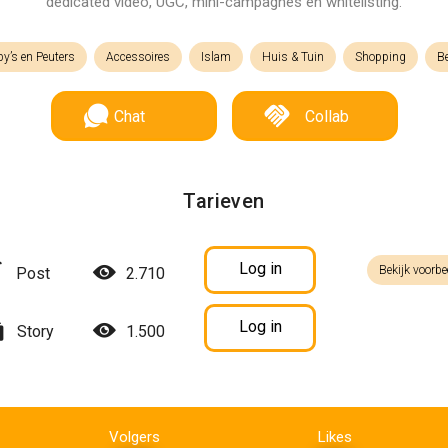
dedicated video, UGC, mini-campagnes en whitelisting.
y’s en Peuters
Accessoires
Islam
Huis & Tuin
Shopping
Be
Chat
Collab
Tarieven
Log in
Bekijk voorbe
Post
2.710
Log in
Story
1.500
Volgers
Likes