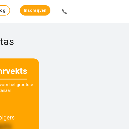
Log
Inschrijven
in
ktas
rvekts
 voor het grootste
kanaal
olgers
971