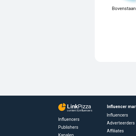
Bovenstaand
Link
Pizza
Influencer ma
content & influencers
Influencers
Influencers
Adverteerders
Publishers
Affiliates
Kanalen