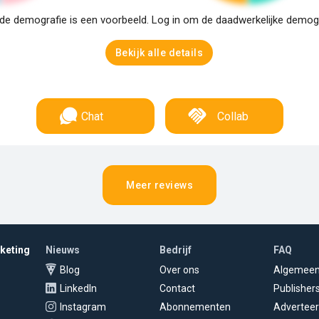
e demografie is een voorbeeld. Log in om de daadwerkelijke demogra
Bekijk alle details
Chat
Collab
Meer reviews
rketing
Nieuws
Bedrijf
FAQ
Blog
Over ons
Algemee
LinkedIn
Contact
Publisher
Instagram
Abonnementen
Adverteer