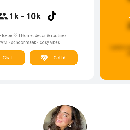
1k - 10k
to-be 🤍 | Home, decor & routines
WM • schoonmaak • cosy vibes
Laatste u
g
Chat
Collab