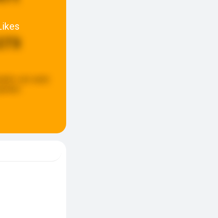
Likes
273
pdate:
een week
eleden