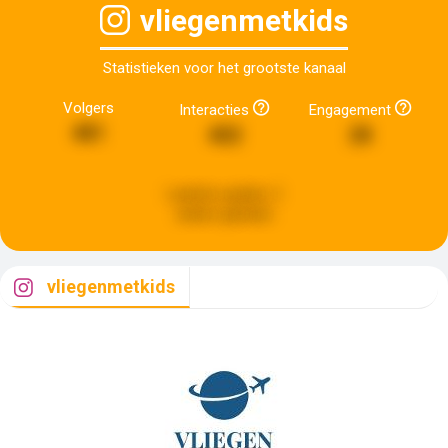
vliegenmetkids
Statistieken voor het grootste kanaal
Volgers
Interacties
Engagement
481
402
28
Laatste update:
2
weken geleden
vliegenmetkids