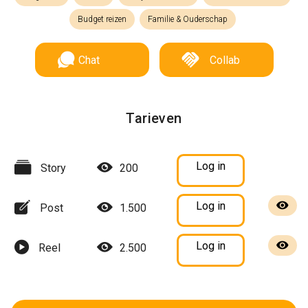
Budget reizen
Familie & Ouderschap
Chat
Collab
Tarieven
Log in
Story
200
Log in
Post
1.500
Log in
Reel
2.500