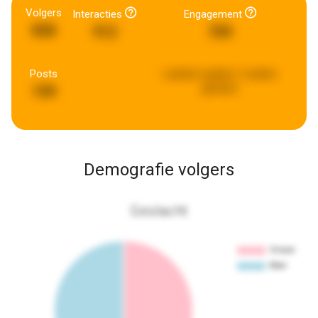
Volgers
Interacties
Engagement
858
912
709
Posts
Laatste update:
2 weken
geleden
199
Demografie volgers
Geslacht