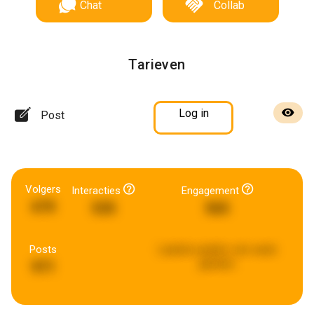
Chat
Collab
Tarieven
Log in
Post
Volgers
Interacties
Engagement
670
535
565
Posts
Laatste update:
een week
geleden
971