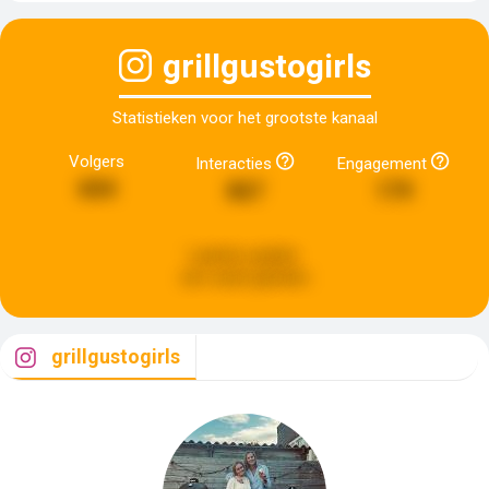
grillgustogirls
Statistieken voor het grootste kanaal
Volgers
Interacties
Engagement
604
867
179
Laatste update:
een week geleden
grillgustogirls