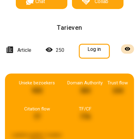
Chat
Collab
Tarieven
Log in
Article
250
Unieke bezoekers
Domain Authority
Trust flow
905
383
244
Citation flow
TF/CF
77
776
Laatste update:
2 weken