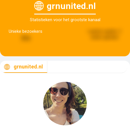
grnunited.nl
Statistieken voor het grootste kanaal
Unieke bezoekers
Laatste update:
2
weken geleden
711
grnunited.nl