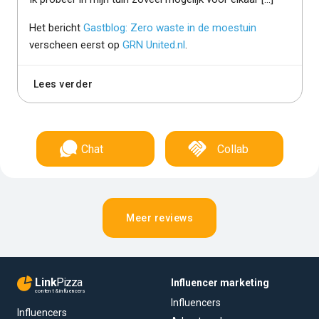
Het bericht
Gastblog: Zero waste in de moestuin
verscheen eerst op
GRN United.nl
.
Lees verder
Chat
Collab
Meer reviews
Link
Pizza
Influencer marketing
content & influencers
Influencers
Influencers