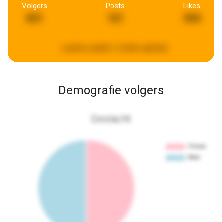
Volgers
Posts
Likes
831
151
594
Laatste update:
2 weken geleden
Demografie volgers
Geslacht