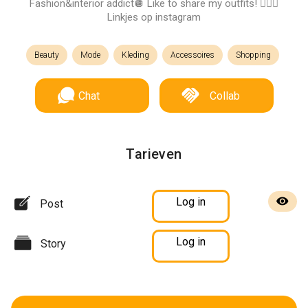
Fashion&interior addict🪩 Like to share my outfits! 🤸🏽‍♀️
Linkjes op instagram
Beauty
Mode
Kleding
Accessoires
Shopping
Chat
Collab
Tarieven
Log in
Post
Log in
Story