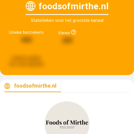
foodsofmirthe.nl
Statistieken voor het grootste kanaal
Unieke bezoekers
Views
653
225
Laatste update:
een week geleden
foodsofmirthe.nl