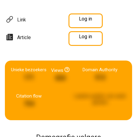
Log in
Link
Log in
Article
Unieke bezoekers
Domain Authority
Views
171
512
850
Citation flow
Laatste update:
een week
geleden
754