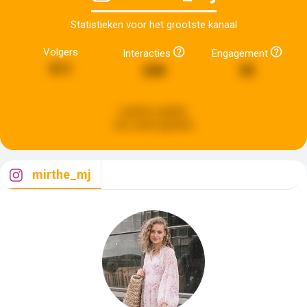
Statistieken voor het grootste kanaal
Volgers
Interacties
Engagement
911
240
35
Laatste update:
een week geleden
mirthe_mj