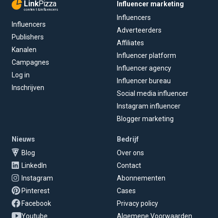
Link
Pizza
Influencer marketing
content & influencers
Influencers
Influencers
Adverteerders
Publishers
Affiliates
Kanalen
Influencer platform
Campagnes
Influencer agency
Log in
Influencer bureau
Inschrijven
Social media influencer
Instagram influencer
Blogger marketing
Nieuws
Bedrijf
Blog
Over ons
LinkedIn
Contact
Instagram
Abonnementen
Pinterest
Cases
Facebook
Privacy policy
Youtube
Algemene Voorwaarden