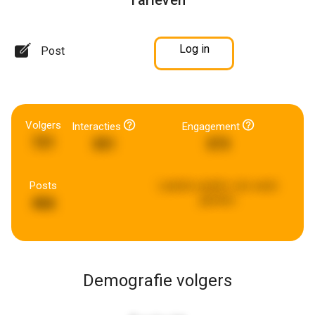
Tarieven
Log in
Post
Volgers
Interacties
Engagement
721
351
373
Posts
Laatste update:
een week
geleden
466
Demografie volgers