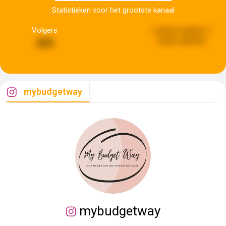
Statistieken voor het grootste kanaal
Volgers
Laatste update:
2
weken geleden
203
mybudgetway
mybudgetway