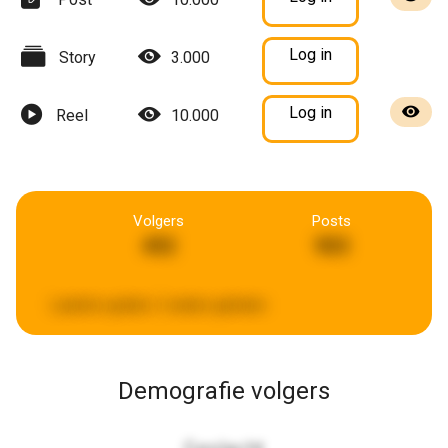
Log in
Story
3.000
Log in
Reel
10.000
Volgers
Posts
492
903
Laatste update:
2 weken geleden
Demografie volgers