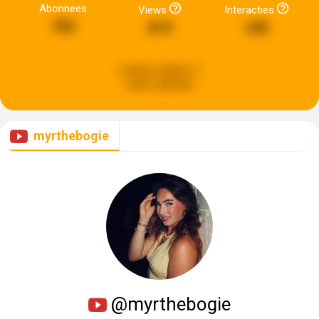
Abonnees
Views
Interacties
782
819
345
Laatste update:
2
weken geleden
myrthebogie
@myrthebogie