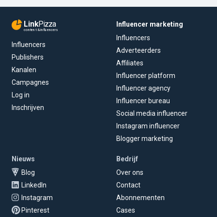
Link
Pizza
Influencer marketing
content & influencers
Influencers
Influencers
Adverteerders
Publishers
Affiliates
Kanalen
Influencer platform
Campagnes
Influencer agency
Log in
Influencer bureau
Inschrijven
Social media influencer
Instagram influencer
Blogger marketing
Nieuws
Bedrijf
Blog
Over ons
LinkedIn
Contact
Instagram
Abonnementen
Pinterest
Cases