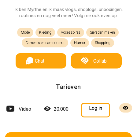
Ik ben Myrthe en ik maak vlogs, shoplogs, unboxingen,
routines en nog veel meer! Volg me ook even op:
Mode
Kleding
Accessoires
Sieraden maken
Camera’s en camcorders
Humor
Shopping
Chat
Collab
Tarieven
Log in
Video
20.000