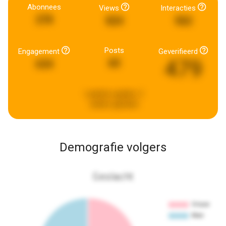
Abonnees
Views
Interacties
278
824
562
Posts
Engagement
Geverifieerd
479
60
634
Laatste update:
2
weken geleden
Demografie volgers
Geslacht