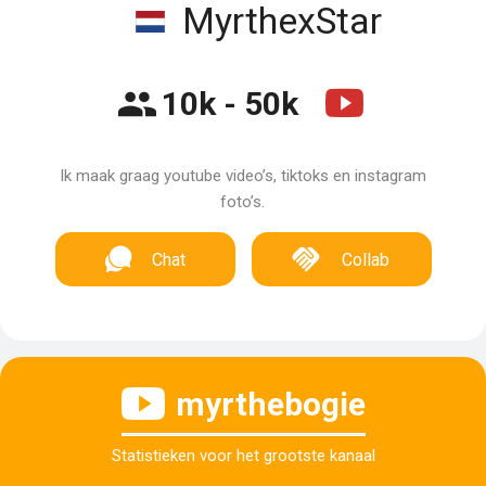
MyrthexStar
10k - 50k
Ik maak graag youtube video’s, tiktoks en instagram
foto’s.
Chat
Collab
myrthebogie
Statistieken voor het grootste kanaal