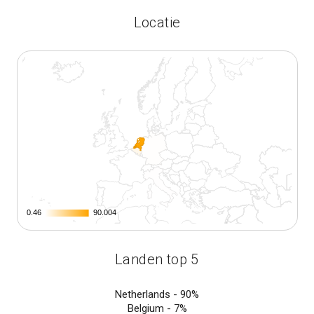
Locatie
0.46
0.46
90.004
90.004
Landen top 5
Netherlands -
90%
Belgium -
7%