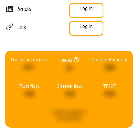
Log in
Article
Log in
Link
Unieke bezoekers
Domain Authority
Views
971
330
31
Trust flow
Citation flow
TF/CF
196
162
976
Laatste update:
3
uren geleden