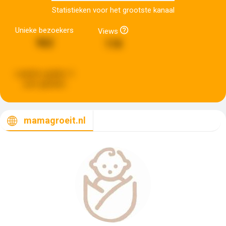
Statistieken voor het grootste kanaal
Unieke bezoekers
Views
962
118
Laatste update:
3
uren geleden
mamagroeit.nl