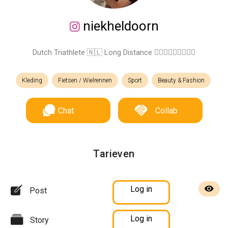
niekheldoorn
Dutch Triathlete 🇳🇱 Long Distance 🏊🏻‍♂️🚴🏻‍♂️🏃🏻‍♂️
Kleding
Fietsen / Wielrennen
Sport
Beauty & Fashion
Chat
Collab
Tarieven
Log in
Post
Log in
Story