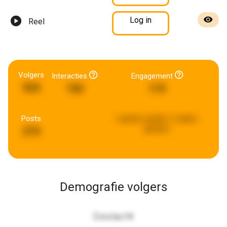
Log in
Reel
Volgers
Interacties
Engagement
924
742
119
Posts
Laatste update:
2 weken
geleden
274
Demografie volgers
Geslacht