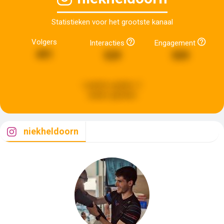
Statistieken voor het grootste kanaal
Volgers
Interacties
Engagement
491
529
509
Laatste update:
2
weken geleden
niekheldoorn