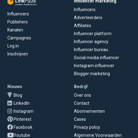
Link
Pizza
Influencer marketing
content & influencers
Influencers
Influencers
Adverteerders
Publishers
Affiliates
Kanalen
Influencer platform
Campagnes
Influencer agency
Log in
Influencer bureau
Inschrijven
Social media influencer
Instagram influencer
Blogger marketing
Nieuws
Bedrijf
Blog
Over ons
LinkedIn
Contact
Instagram
Abonnementen
Pinterest
Cases
Facebook
Privacy policy
Youtube
Algemene Voorwaarden