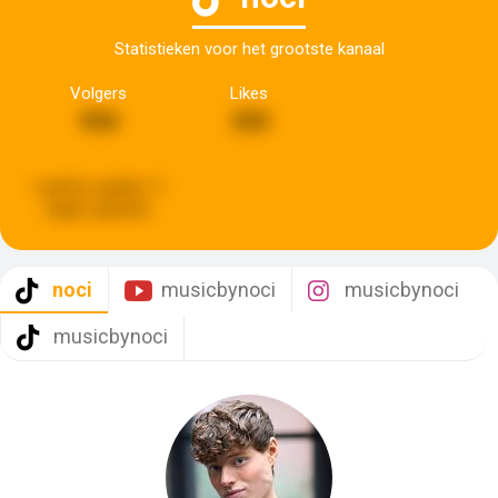
Statistieken voor het grootste kanaal
Volgers
Likes
934
333
Laatste update:
4
dagen geleden
noci
musicbynoci
musicbynoci
musicbynoci