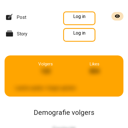
Log in
Post
Log in
Story
Volgers
Likes
122
804
Laatste update:
4 dagen geleden
Demografie volgers