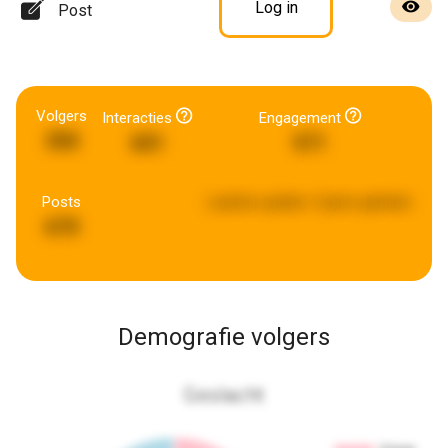
Log in
Post
Volgers
Interacties
Engagement
350
601
571
Posts
Laatste update:
5 jaren geleden
670
Demografie volgers
Geslacht