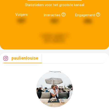
Statistieken voor het grootste kanaal
Volgers
Interacties
Engagement
687
997
496
Laatste update:
5
jaren geleden
paulienlouise