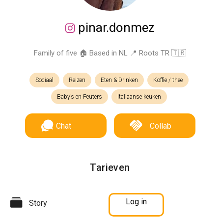
pinar.donmez
Family of five 🏠 Based in NL 📍 Roots TR 🇹🇷
Sociaal
Reizen
Eten & Drinken
Koffie / thee
Baby’s en Peuters
Italiaanse keuken
Chat
Collab
Tarieven
Log in
Story