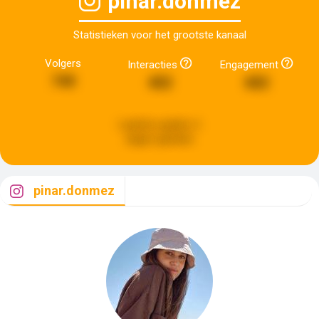
pinar.donmez
Statistieken voor het grootste kanaal
Volgers
Interacties
Engagement
740
402
682
Laatste update:
6
dagen geleden
pinar.donmez