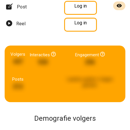
Log in
Post
Log in
Reel
Volgers
Interacties
Engagement
447
930
296
Posts
Laatste update:
6 dagen
geleden
212
Demografie volgers